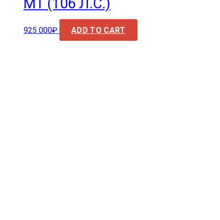
MT (106 Л.С.)
925 000
₽
ADD TO CART