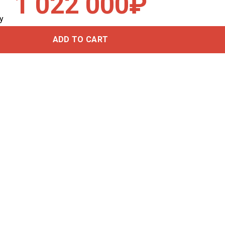
1 022 000
₽
y
ADD TO CART