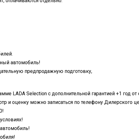
т, оплачиваются отдельно.
илей.
чный автомобиль!
тщательную предпродажную подготовку,
мме LADA Selection с дополнительной гарантией +1 год от
тр и оценку можно записаться по телефону Дилерского це
0!
 условиях!
 автомобиль!
обиля!