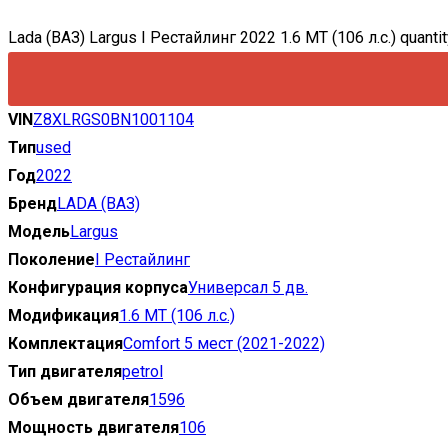
Lada (ВАЗ) Largus I Рестайлинг 2022 1.6 MT (106 л.с.) quantit
VIN
Z8XLRGS0BN1001104
Тип
used
Год
2022
Бренд
LADA (ВАЗ)
Модель
Largus
Поколение
I Рестайлинг
Конфигурация корпуса
Универсал 5 дв.
Модификация
1.6 MT (106 л.с.)
Комплектация
Comfort 5 мест (2021-2022)
Тип двигателя
petrol
Объем двигателя
1596
Мощность двигателя
106