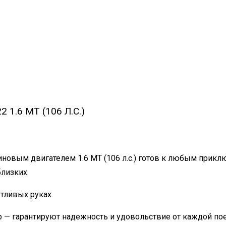
1.6 MT (106 Л.С.)
овым двигателем 1.6 MT (106 л.с.) готов к любым приклю
лизких.
отливых руках.
р — гарантируют надежность и удовольствие от каждой по