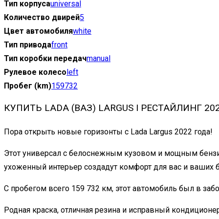
Тип корпуса
universal
Количество двирей
5
Цвет автомобиля
white
Тип привода
front
Тип коробки передач
manual
Рулевое колесо
left
Пробег (km)
159732
КУПИТЬ LADA (ВАЗ) LARGUS I РЕСТАЙЛИНГ 2022 
Пора открыть новые горизонты с Lada Largus 2022 года!
Этот универсал с белоснежным кузовом и мощным бензин
ухоженный интерьер создадут комфорт для вас и ваших б
С пробегом всего 159 732 км, этот автомобиль был в заб
Родная краска, отличная резина и исправный кондиционе